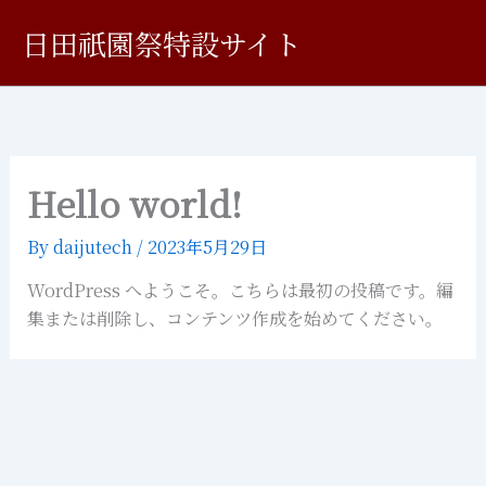
内
日田祇園祭特設サイト
容
を
ス
キ
ッ
プ
Hello world!
By
daijutech
/
2023年5月29日
WordPress へようこそ。こちらは最初の投稿です。編
集または削除し、コンテンツ作成を始めてください。